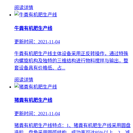
阅读详情
牛粪有机肥生产线
更新时间：2021-11-04
牛粪有机肥生产线主体设备采用正反转操作，通过特殊
内螺旋机构及独特的三维结构进行物料搅拌与输出，整
套设备具有价格低、占...
阅读详情
猪粪有机肥生产线
更新时间：2021-11-04
猪粪有机肥生产线特点：1、猪粪有机肥生产线采用圆盘
造粒，盘角采用圆弧结构，成功率可达95%以上。2、减