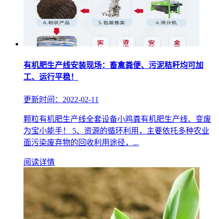
有机肥生产线安装现场：畜禽粪便、污泥秸秆均可加
工、运行平稳！
更新时间：2022-02-11
颗粒有机肥生产线全套设备小鸡粪有机肥生产线、变废
为宝小能手！ 5、资源的循环利用，主要依托多种农业
面污染废弃物的回收利用途径，...
阅读详情