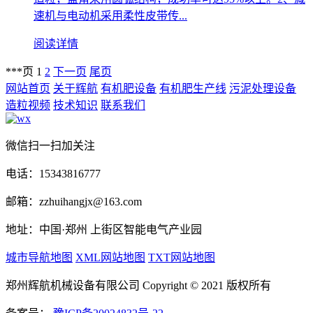
速机与电动机采用柔性皮带传...
阅读详情
***页
1
2
下一页
尾页
网站首页
关于辉航
有机肥设备
有机肥生产线
污泥处理设备
造粒视频
技术知识
联系我们
微信扫一扫加关注
电话：15343816777
邮箱：zzhuihangjx@163.com
地址：中国·郑州 上街区智能电气产业园
城市导航地图
XML网站地图
TXT网站地图
郑州辉航机械设备有限公司 Copyright © 2021 版权所有