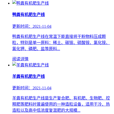
鸭粪有机肥生产线
更新时间：2021-11-04
鸭粪有机肥生产线在常温下能直接将干粉物料压成颗
粒，特别是单一原料：稀土、碳铵、硫酸铵、氯化铵、
氯化钾、磷肥、盐等原料...
阅读详情
羊粪有机肥生产线
更新时间：2021-11-04
羊粪有机肥生产线是生产复合肥、有机肥、生物肥、控
释肥等肥料时普遍使用的一种造粒设备，适用于冷、热
造粒以及高中低浓度复混肥的大规模...