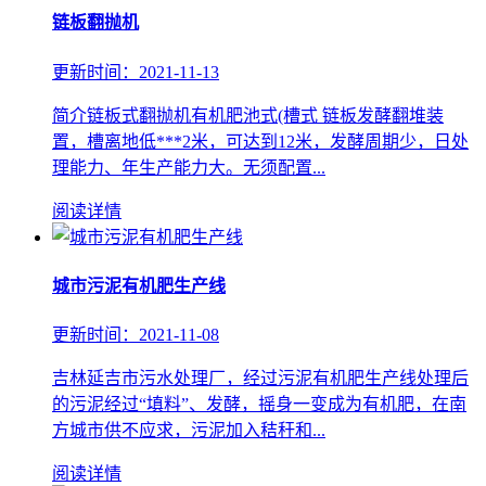
链板翻抛机
更新时间：2021-11-13
简介链板式翻抛机有机肥池式(槽式 链板发酵翻堆装
置，槽离地低***2米，可达到12米，发酵周期少，日处
理能力、年生产能力大。无须配置...
阅读详情
城市污泥有机肥生产线
更新时间：2021-11-08
吉林延吉市污水处理厂，经过污泥有机肥生产线处理后
的污泥经过“填料”、发酵，摇身一变成为有机肥，在南
方城市供不应求，污泥加入秸秆和...
阅读详情