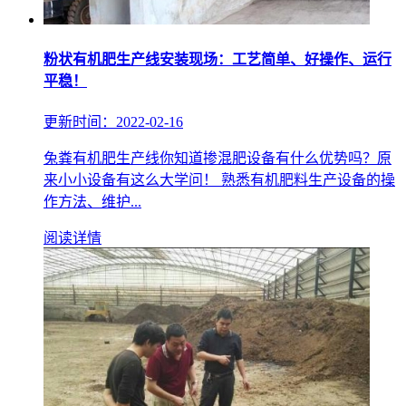
粉状有机肥生产线安装现场：工艺简单、好操作、运行
平稳！
更新时间：2022-02-16
兔粪有机肥生产线你知道掺混肥设备有什么优势吗？原
来小小设备有这么大学问！ 熟悉有机肥料生产设备的操
作方法、维护...
阅读详情