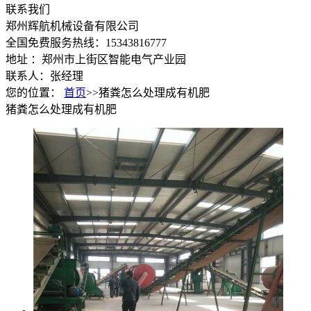
联系我们
郑州辉航机械设备有限公司
全国免费服务热线：15343816777
地址 ：郑州市上街区智能电气产业园
联系人：张经理
您的位置：
首页
>>猪粪怎么处理成有机肥
猪粪怎么处理成有机肥