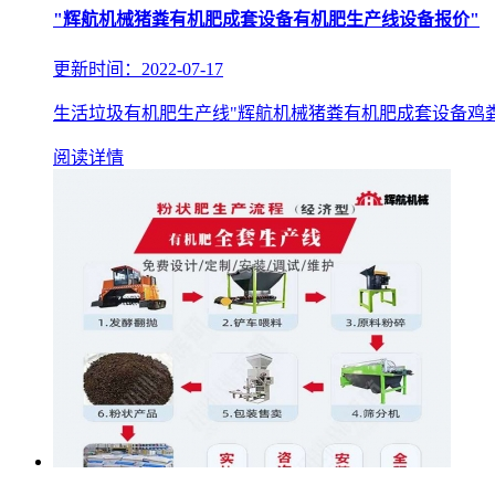
"辉航机械猪粪有机肥成套设备有机肥生产线设备报价"
更新时间：2022-07-17
生活垃圾有机肥生产线"辉航机械猪粪有机肥成套设备鸡粪有
阅读详情