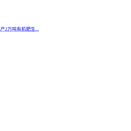
万吨有机肥生...