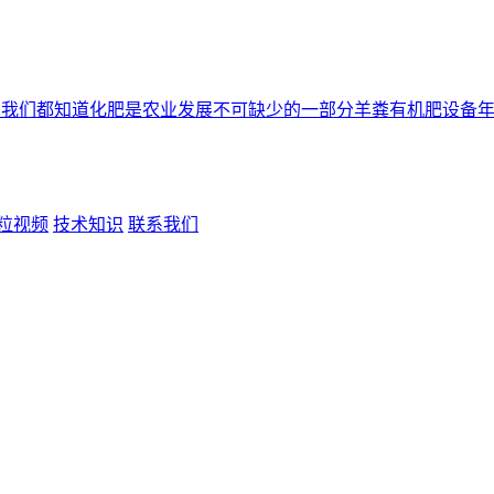
 我们都知道化肥是农业发展不可缺少的一部分羊粪有机肥设备年产2
粒视频
技术知识
联系我们