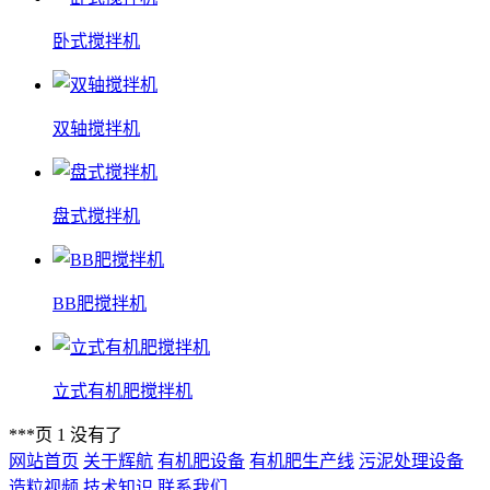
卧式搅拌机
双轴搅拌机
盘式搅拌机
BB肥搅拌机
立式有机肥搅拌机
***页
1
没有了
网站首页
关于辉航
有机肥设备
有机肥生产线
污泥处理设备
造粒视频
技术知识
联系我们