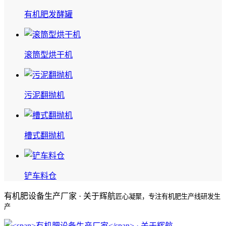
有机肥发酵罐
滚筒型烘干机
污泥翻抛机
槽式翻抛机
铲车料仓
有机肥设备生产厂家
· 关于辉航
匠心凝聚，专注有机肥生产线研发生
产