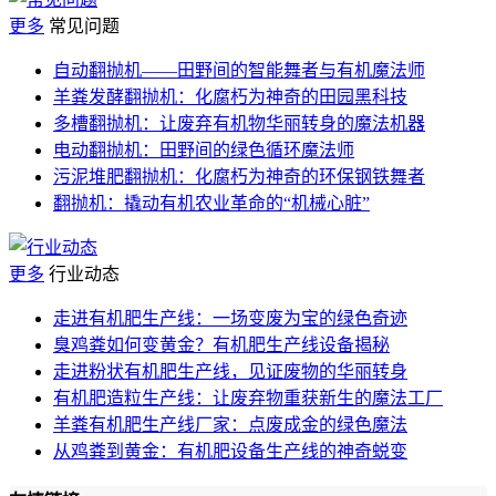
更多
常见问题
自动翻抛机——田野间的智能舞者与有机魔法师
羊粪发酵翻抛机：化腐朽为神奇的田园黑科技
多槽翻抛机：让废弃有机物华丽转身的魔法机器
电动翻抛机：田野间的绿色循环魔法师
污泥堆肥翻抛机：化腐朽为神奇的环保钢铁舞者
翻抛机：撬动有机农业革命的“机械心脏”
更多
行业动态
走进有机肥生产线：一场变废为宝的绿色奇迹
臭鸡粪如何变黄金？有机肥生产线设备揭秘
走进粉状有机肥生产线，见证废物的华丽转身
有机肥造粒生产线：让废弃物重获新生的魔法工厂
羊粪有机肥生产线厂家：点废成金的绿色魔法
从鸡粪到黄金：有机肥设备生产线的神奇蜕变