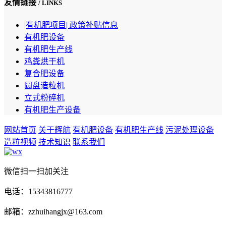
友情链接
/ LINKS
有机肥设备厂家
|有机肥项目| 政策补贴信息
有机肥设备
有机肥生产线
鸡粪烘干机
复合肥设备
圆盘造粒机
立式粉碎机
有机肥生产设备
网站首页
关于辉航
有机肥设备
有机肥生产线
污泥处理设备
造粒视频
技术知识
联系我们
微信扫一扫加关注
电话：15343816777
邮箱：zzhuihangjx@163.com