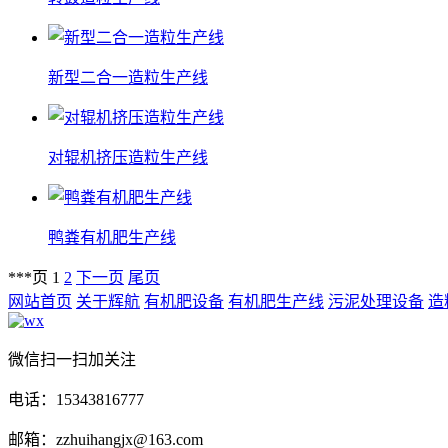
新型二合一造粒生产线
对辊机挤压造粒生产线
鸭粪有机肥生产线
***页
1
2
下一页
尾页
网站首页
关于辉航
有机肥设备
有机肥生产线
污泥处理设备
造
微信扫一扫加关注
电话：15343816777
邮箱：zzhuihangjx@163.com