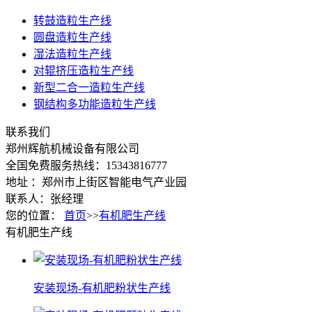
转鼓造粒生产线
圆盘造粒生产线
湿法造粒生产线
对辊挤压造粒生产线
新型二合一造粒生产线
钢结构多功能造粒生产线
联系我们
郑州辉航机械设备有限公司
全国免费服务热线：15343816777
地址 ：郑州市上街区智能电气产业园
联系人：张经理
您的位置：
首页
>>
有机肥生产线
有机肥生产线
安装现场-有机肥粉状生产线