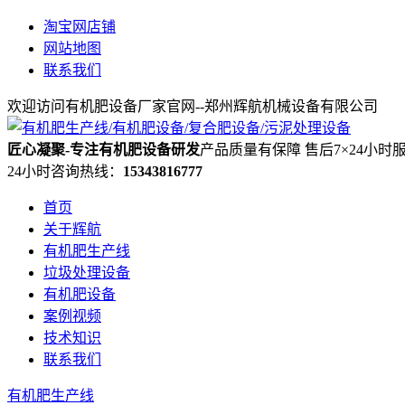
淘宝网店铺
网站地图
联系我们
欢迎访问有机肥设备厂家官网--郑州辉航机械设备有限公司
匠心凝聚-专注有机肥设备研发
产品质量有保障 售后7×24小时
24小时咨询热线：
15343816777
首页
关于辉航
有机肥生产线
垃圾处理设备
有机肥设备
案例视频
技术知识
联系我们
有机肥生产线