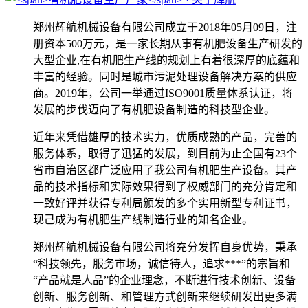
郑州辉航机械设备有限公司成立于2018年05月09日，注
册资本500万元，是一家长期从事有机肥设备生产研发的
大型企业,在有机肥生产线的规划上有着很深厚的底蕴和
丰富的经验。同时是城市污泥处理设备解决方案的供应
商。2019年，公司一举通过ISO9001质量体系认证，将
发展的步伐迈向了有机肥设备制造的科技型企业。
近年来凭借雄厚的技术实力，优质成熟的产品，完善的
服务体系，取得了迅猛的发展，到目前为止全国有23个
省市自治区都广泛应用了我公司有机肥生产设备。其产
品的技术指标和实际效果得到了权威部门的充分肯定和
一致好评并获得专利局颁发的多个实用新型专利证书，
现己成为有机肥生产线制造行业的知名企业。
郑州辉航机械设备有限公司将充分发挥自身优势，秉承
“科技领先，服务市场，诚信待人，追求***”的宗旨和
“产品就是人品”的企业理念，不断进行技术创新、设备
创新、服务创新、和管理方式创新来继续研发出更多满