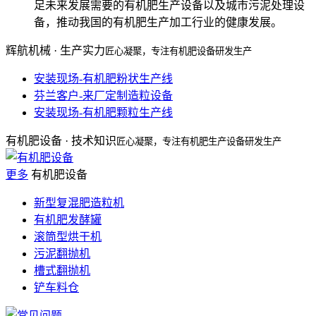
足未来发展需要的有机肥生产设备以及城市污泥处理设
备，推动我国的有机肥生产加工行业的健康发展。
辉航机械
· 生产实力
匠心凝聚，专注有机肥设备研发生产
安装现场-有机肥粉状生产线
芬兰客户-来厂定制造粒设备
安装现场-有机肥颗粒生产线
有机肥设备
· 技术知识
匠心凝聚，专注有机肥生产设备研发生产
更多
有机肥设备
新型复混肥造粒机
有机肥发酵罐
滚筒型烘干机
污泥翻抛机
槽式翻抛机
铲车料仓