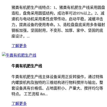
猪粪有机肥生产线特点：1、猪粪有机肥生产线采用圆盘
造粒，盘角采用圆弧结构，成功率可达95%以上。2、减
速机与电动机采用柔性皮带传动，启动平稳，减缓冲击
力，提高设备的使用寿命。3、造粒盘盘底采用多条辐射
钢板加强，坚固耐用，不变形、加厚、家中、坚固的底
座设计，...
了解更多
牛粪有机肥生产线
牛粪有机肥生产线主体设备采用正反转操作，通过特殊
内螺旋机构及独特的三维结构进行物料搅拌与输出，整
套设备具有价格低、占地面积小、产量大、搅拌均匀等
特点。 工艺流程 &n...
了解更多