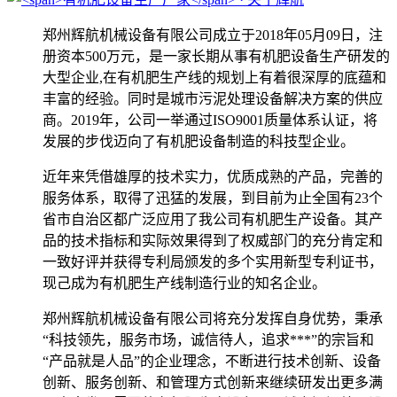
郑州辉航机械设备有限公司成立于2018年05月09日，注
册资本500万元，是一家长期从事有机肥设备生产研发的
大型企业,在有机肥生产线的规划上有着很深厚的底蕴和
丰富的经验。同时是城市污泥处理设备解决方案的供应
商。2019年，公司一举通过ISO9001质量体系认证，将
发展的步伐迈向了有机肥设备制造的科技型企业。
近年来凭借雄厚的技术实力，优质成熟的产品，完善的
服务体系，取得了迅猛的发展，到目前为止全国有23个
省市自治区都广泛应用了我公司有机肥生产设备。其产
品的技术指标和实际效果得到了权威部门的充分肯定和
一致好评并获得专利局颁发的多个实用新型专利证书，
现己成为有机肥生产线制造行业的知名企业。
郑州辉航机械设备有限公司将充分发挥自身优势，秉承
“科技领先，服务市场，诚信待人，追求***”的宗旨和
“产品就是人品”的企业理念，不断进行技术创新、设备
创新、服务创新、和管理方式创新来继续研发出更多满