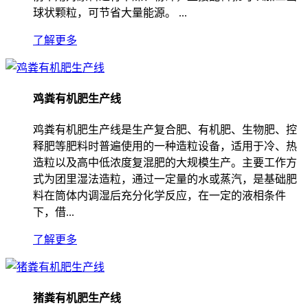
球状颗粒，可节省大量能源。 ...
了解更多
鸡粪有机肥生产线
鸡粪有机肥生产线是生产复合肥、有机肥、生物肥、控
释肥等肥料时普遍使用的一种造粒设备，适用于冷、热
造粒以及高中低浓度复混肥的大规模生产。主要工作方
式为团里湿法造粒，通过一定量的水或蒸汽，是基础肥
料在筒体内调湿后充分化学反应，在一定的液相条件
下，借...
了解更多
猪粪有机肥生产线