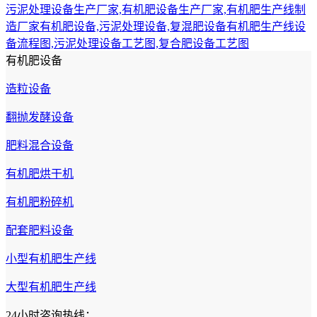
污泥处理设备生产厂家,有机肥设备生产厂家,有机肥生产线制
造厂家
有机肥设备,污泥处理设备,复混肥设备
有机肥生产线设
备流程图,污泥处理设备工艺图,复合肥设备工艺图
有机肥设备
造粒设备
翻抛发酵设备
肥料混合设备
有机肥烘干机
有机肥粉碎机
配套肥料设备
小型有机肥生产线
大型有机肥生产线
24小时咨询热线：