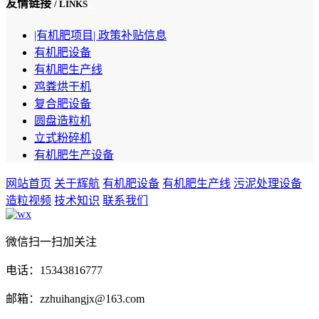
友情链接
/ LINKS
有机肥设备厂家
|有机肥项目| 政策补贴信息
有机肥设备
有机肥生产线
鸡粪烘干机
复合肥设备
圆盘造粒机
立式粉碎机
有机肥生产设备
网站首页
关于辉航
有机肥设备
有机肥生产线
污泥处理设备
造粒视频
技术知识
联系我们
微信扫一扫加关注
电话：15343816777
邮箱：zzhuihangjx@163.com