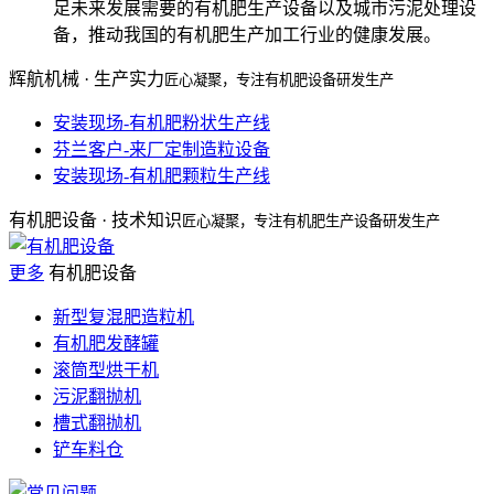
足未来发展需要的有机肥生产设备以及城市污泥处理设
备，推动我国的有机肥生产加工行业的健康发展。
辉航机械
· 生产实力
匠心凝聚，专注有机肥设备研发生产
安装现场-有机肥粉状生产线
芬兰客户-来厂定制造粒设备
安装现场-有机肥颗粒生产线
有机肥设备
· 技术知识
匠心凝聚，专注有机肥生产设备研发生产
更多
有机肥设备
新型复混肥造粒机
有机肥发酵罐
滚筒型烘干机
污泥翻抛机
槽式翻抛机
铲车料仓