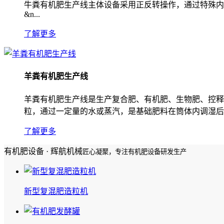
牛粪有机肥生产线主体设备采用正反转操作，通过特殊内
&n...
了解更多
羊粪有机肥生产线
羊粪有机肥生产线是生产复合肥、有机肥、生物肥、控释
粒，通过一定量的水或蒸汽，是基础肥料在筒体内调湿后充
了解更多
有机肥设备
· 辉航机械
匠心凝聚，专注有机肥设备研发生产
新型复混肥造粒机