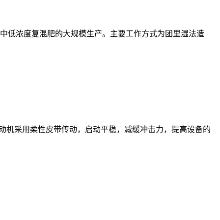
中低浓度复混肥的大规模生产。主要工作方式为团里湿法造
电动机采用柔性皮带传动，启动平稳，减缓冲击力，提高设备的