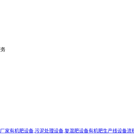
服务
造厂家
有机肥设备,污泥处理设备,复混肥设备
有机肥生产线设备流程