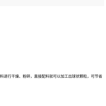
料进行干燥、粉碎，直接配料就可以加工出球状颗粒，可节省