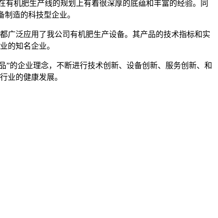
业,在有机肥生产线的规划上有着很深厚的底蕴和丰富的经验。同
设备制造的科技型企业。
区都广泛应用了我公司有机肥生产设备。其产品的技术指标和实
业的知名企业。
人品”的企业理念，不断进行技术创新、设备创新、服务创新、和
行业的健康发展。