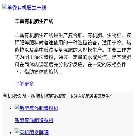
羊粪有机肥生产线
羊粪有机肥生产线是生产复合肥、有机肥、生物肥、控
释肥等肥料时普遍使用的一种造粒设备，适用于冷、热
造粒以及高中低浓度复混肥的大规模生产。主要工作方
式为团里湿法造粒，通过一定量的水或蒸汽，是基础肥
料在筒体内调湿后充分化学反应，在一定的液相条件
下，借助筒体的旋转...
了解更多
有机肥设备
· 辉航机械
匠心凝聚，专注有机肥设备研发生产
新型复混肥造粒机