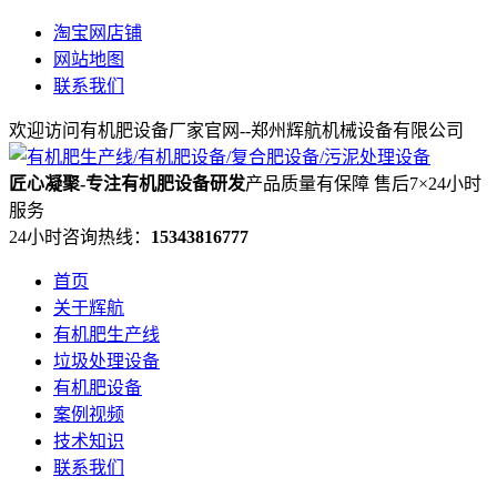
淘宝网店铺
网站地图
联系我们
欢迎访问有机肥设备厂家官网--郑州辉航机械设备有限公司
匠心凝聚-专注有机肥设备研发
产品质量有保障 售后7×24小时
服务
24小时咨询热线：
15343816777
首页
关于辉航
有机肥生产线
垃圾处理设备
有机肥设备
案例视频
技术知识
联系我们