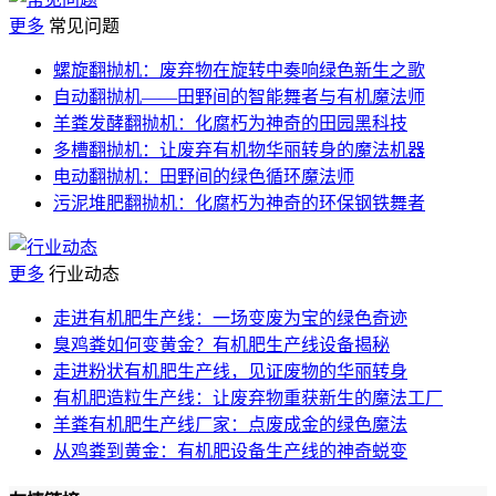
更多
常见问题
螺旋翻抛机：废弃物在旋转中奏响绿色新生之歌
自动翻抛机——田野间的智能舞者与有机魔法师
羊粪发酵翻抛机：化腐朽为神奇的田园黑科技
多槽翻抛机：让废弃有机物华丽转身的魔法机器
电动翻抛机：田野间的绿色循环魔法师
污泥堆肥翻抛机：化腐朽为神奇的环保钢铁舞者
更多
行业动态
走进有机肥生产线：一场变废为宝的绿色奇迹
臭鸡粪如何变黄金？有机肥生产线设备揭秘
走进粉状有机肥生产线，见证废物的华丽转身
有机肥造粒生产线：让废弃物重获新生的魔法工厂
羊粪有机肥生产线厂家：点废成金的绿色魔法
从鸡粪到黄金：有机肥设备生产线的神奇蜕变