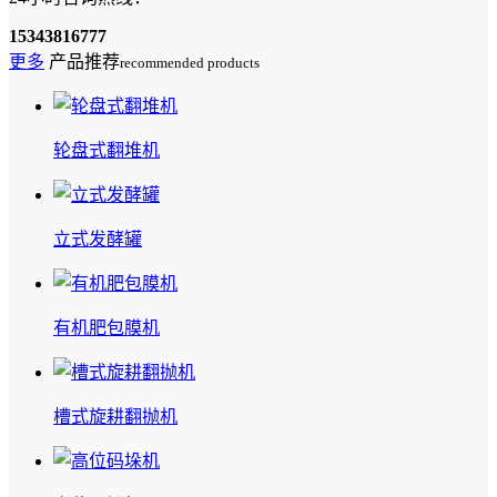
15343816777
更多
产品推荐
recommended products
轮盘式翻堆机
立式发酵罐
有机肥包膜机
槽式旋耕翻抛机