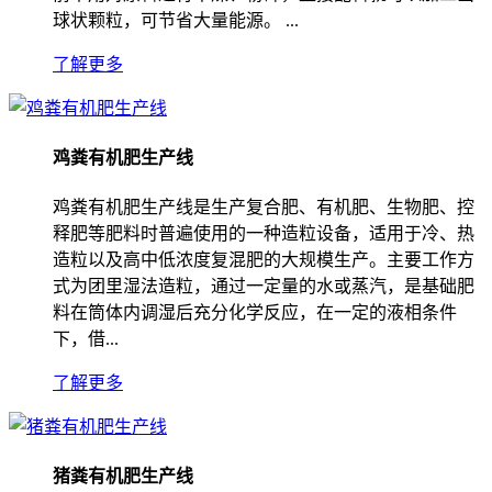
球状颗粒，可节省大量能源。 ...
了解更多
鸡粪有机肥生产线
鸡粪有机肥生产线是生产复合肥、有机肥、生物肥、控
释肥等肥料时普遍使用的一种造粒设备，适用于冷、热
造粒以及高中低浓度复混肥的大规模生产。主要工作方
式为团里湿法造粒，通过一定量的水或蒸汽，是基础肥
料在筒体内调湿后充分化学反应，在一定的液相条件
下，借...
了解更多
猪粪有机肥生产线