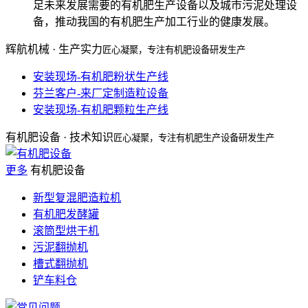
足未来发展需要的有机肥生产设备以及城市污泥处理设
备，推动我国的有机肥生产加工行业的健康发展。
辉航机械
· 生产实力
匠心凝聚，专注有机肥设备研发生产
安装现场-有机肥粉状生产线
芬兰客户-来厂定制造粒设备
安装现场-有机肥颗粒生产线
有机肥设备
· 技术知识
匠心凝聚，专注有机肥生产设备研发生产
更多
有机肥设备
新型复混肥造粒机
有机肥发酵罐
滚筒型烘干机
污泥翻抛机
槽式翻抛机
铲车料仓