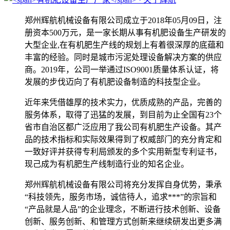
郑州辉航机械设备有限公司成立于2018年05月09日，注
册资本500万元，是一家长期从事有机肥设备生产研发的
大型企业,在有机肥生产线的规划上有着很深厚的底蕴和
丰富的经验。同时是城市污泥处理设备解决方案的供应
商。2019年，公司一举通过ISO9001质量体系认证，将
发展的步伐迈向了有机肥设备制造的科技型企业。
近年来凭借雄厚的技术实力，优质成熟的产品，完善的
服务体系，取得了迅猛的发展，到目前为止全国有23个
省市自治区都广泛应用了我公司有机肥生产设备。其产
品的技术指标和实际效果得到了权威部门的充分肯定和
一致好评并获得专利局颁发的多个实用新型专利证书，
现己成为有机肥生产线制造行业的知名企业。
郑州辉航机械设备有限公司将充分发挥自身优势，秉承
“科技领先，服务市场，诚信待人，追求***”的宗旨和
“产品就是人品”的企业理念，不断进行技术创新、设备
创新、服务创新、和管理方式创新来继续研发出更多满