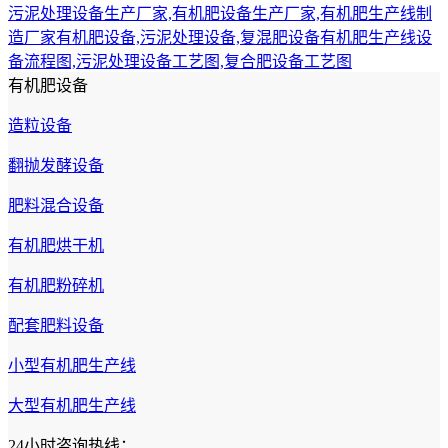
污泥处理设备生产厂家,有机肥设备生产厂家,有机肥生产线制
造厂家
有机肥设备,污泥处理设备,复混肥设备
有机肥生产线设
备流程图,污泥处理设备工艺图,复合肥设备工艺图
有机肥设备
造粒设备
翻抛发酵设备
肥料混合设备
有机肥烘干机
有机肥粉碎机
配套肥料设备
小型有机肥生产线
大型有机肥生产线
24小时咨询热线：