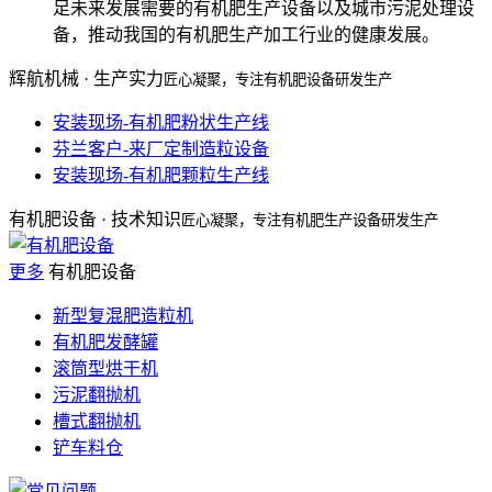
足未来发展需要的有机肥生产设备以及城市污泥处理设
备，推动我国的有机肥生产加工行业的健康发展。
辉航机械
· 生产实力
匠心凝聚，专注有机肥设备研发生产
安装现场-有机肥粉状生产线
芬兰客户-来厂定制造粒设备
安装现场-有机肥颗粒生产线
有机肥设备
· 技术知识
匠心凝聚，专注有机肥生产设备研发生产
更多
有机肥设备
新型复混肥造粒机
有机肥发酵罐
滚筒型烘干机
污泥翻抛机
槽式翻抛机
铲车料仓