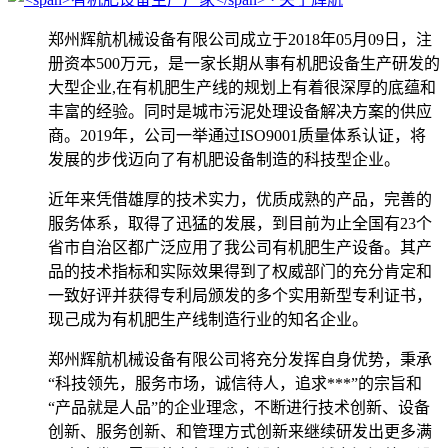
郑州辉航机械设备有限公司成立于2018年05月09日，注
册资本500万元，是一家长期从事有机肥设备生产研发的
大型企业,在有机肥生产线的规划上有着很深厚的底蕴和
丰富的经验。同时是城市污泥处理设备解决方案的供应
商。2019年，公司一举通过ISO9001质量体系认证，将
发展的步伐迈向了有机肥设备制造的科技型企业。
近年来凭借雄厚的技术实力，优质成熟的产品，完善的
服务体系，取得了迅猛的发展，到目前为止全国有23个
省市自治区都广泛应用了我公司有机肥生产设备。其产
品的技术指标和实际效果得到了权威部门的充分肯定和
一致好评并获得专利局颁发的多个实用新型专利证书，
现己成为有机肥生产线制造行业的知名企业。
郑州辉航机械设备有限公司将充分发挥自身优势，秉承
“科技领先，服务市场，诚信待人，追求***”的宗旨和
“产品就是人品”的企业理念，不断进行技术创新、设备
创新、服务创新、和管理方式创新来继续研发出更多满