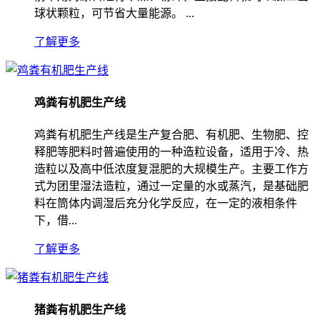
球状颗粒，可节省大量能源。 ...
了解更多
鸡粪有机肥生产线
鸡粪有机肥生产线是生产复合肥、有机肥、生物肥、控
释肥等肥料时普遍使用的一种造粒设备，适用于冷、热
造粒以及高中低浓度复混肥的大规模生产。主要工作方
式为团里湿法造粒，通过一定量的水或蒸汽，是基础肥
料在筒体内调湿后充分化学反应，在一定的液相条件
下，借...
了解更多
猪粪有机肥生产线