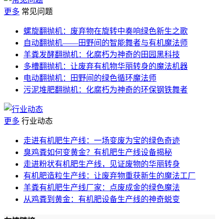
更多
常见问题
螺旋翻抛机：废弃物在旋转中奏响绿色新生之歌
自动翻抛机——田野间的智能舞者与有机魔法师
羊粪发酵翻抛机：化腐朽为神奇的田园黑科技
多槽翻抛机：让废弃有机物华丽转身的魔法机器
电动翻抛机：田野间的绿色循环魔法师
污泥堆肥翻抛机：化腐朽为神奇的环保钢铁舞者
更多
行业动态
走进有机肥生产线：一场变废为宝的绿色奇迹
臭鸡粪如何变黄金？有机肥生产线设备揭秘
走进粉状有机肥生产线，见证废物的华丽转身
有机肥造粒生产线：让废弃物重获新生的魔法工厂
羊粪有机肥生产线厂家：点废成金的绿色魔法
从鸡粪到黄金：有机肥设备生产线的神奇蜕变