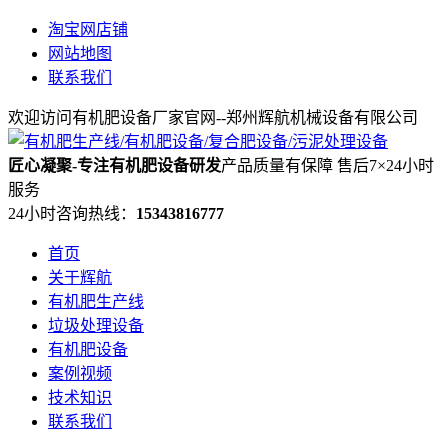
淘宝网店铺
网站地图
联系我们
欢迎访问有机肥设备厂家官网--郑州辉航机械设备有限公司
匠心凝聚-专注有机肥设备研发
产品质量有保障 售后7×24小时
服务
24小时咨询热线：
15343816777
首页
关于辉航
有机肥生产线
垃圾处理设备
有机肥设备
案例视频
技术知识
联系我们