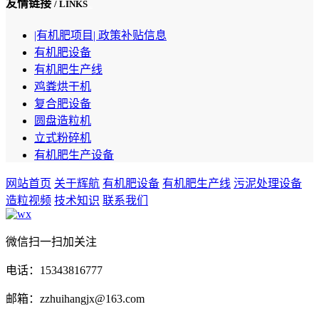
友情链接
/ LINKS
有机肥设备厂家
|有机肥项目| 政策补贴信息
有机肥设备
有机肥生产线
鸡粪烘干机
复合肥设备
圆盘造粒机
立式粉碎机
有机肥生产设备
网站首页
关于辉航
有机肥设备
有机肥生产线
污泥处理设备
造粒视频
技术知识
联系我们
微信扫一扫加关注
电话：15343816777
邮箱：zzhuihangjx@163.com