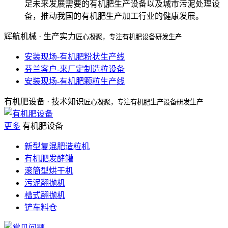
足未来发展需要的有机肥生产设备以及城市污泥处理设
备，推动我国的有机肥生产加工行业的健康发展。
辉航机械
· 生产实力
匠心凝聚，专注有机肥设备研发生产
安装现场-有机肥粉状生产线
芬兰客户-来厂定制造粒设备
安装现场-有机肥颗粒生产线
有机肥设备
· 技术知识
匠心凝聚，专注有机肥生产设备研发生产
更多
有机肥设备
新型复混肥造粒机
有机肥发酵罐
滚筒型烘干机
污泥翻抛机
槽式翻抛机
铲车料仓