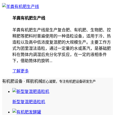
羊粪有机肥生产线
羊粪有机肥生产线是生产复合肥、有机肥、生物肥、控
释肥等肥料时普遍使用的一种造粒设备，适用于冷、热
造粒以及高中低浓度复混肥的大规模生产。主要工作方
式为团里湿法造粒，通过一定量的水或蒸汽，是基础肥
料在筒体内调湿后充分化学反应，在一定的液相条件
下，借助筒体的旋转...
了解更多
有机肥设备
· 辉航机械
匠心凝聚，专注有机肥设备研发生产
新型复混肥造粒机