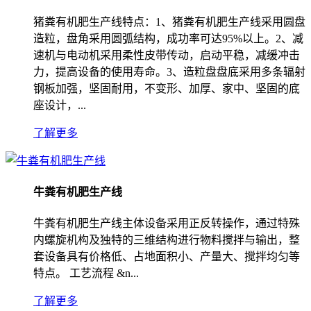
猪粪有机肥生产线特点：1、猪粪有机肥生产线采用圆盘
造粒，盘角采用圆弧结构，成功率可达95%以上。2、减
速机与电动机采用柔性皮带传动，启动平稳，减缓冲击
力，提高设备的使用寿命。3、造粒盘盘底采用多条辐射
钢板加强，坚固耐用，不变形、加厚、家中、坚固的底
座设计，...
了解更多
牛粪有机肥生产线
牛粪有机肥生产线主体设备采用正反转操作，通过特殊
内螺旋机构及独特的三维结构进行物料搅拌与输出，整
套设备具有价格低、占地面积小、产量大、搅拌均匀等
特点。 工艺流程 &n...
了解更多