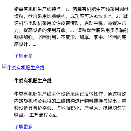
猪粪有机肥生产线特点：1、猪粪有机肥生产线采用圆盘
造粒，盘角采用圆弧结构，成功率可达95%以上。2、减
速机与电动机采用柔性皮带传动，启动平稳，减缓冲击
力，提高设备的使用寿命。3、造粒盘盘底采用多条辐射
钢板加强，坚固耐用，不变形、加厚、家中、坚固的底
座设计，...
了解更多
牛粪有机肥生产线
牛粪有机肥生产线主体设备采用正反转操作，通过特殊
内螺旋机构及独特的三维结构进行物料搅拌与输出，整
套设备具有价格低、占地面积小、产量大、搅拌均匀等
特点。 工艺流程 &n...
了解更多