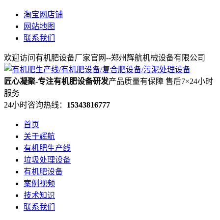
淘宝网店铺
网站地图
联系我们
欢迎访问有机肥设备厂家官网--郑州辉航机械设备有限公司
匠心凝聚-专注有机肥设备研发
产品质量有保障 售后7×24小时
服务
24小时咨询热线：
15343816777
首页
关于辉航
有机肥生产线
垃圾处理设备
有机肥设备
案例视频
技术知识
联系我们