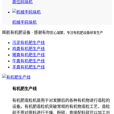
高位码垛机
机械手码垛机
辉航有机肥设备
· 感谢有你
匠心凝聚，专注有机肥设备研发生产
污泥有机肥生产线
鸡粪有机肥生产线
猪粪有机肥生产线
牛粪有机肥生产线
羊粪有机肥生产线
有机肥生产线
有机肥造粒机是用于对发酵后的各种有机物进行造粒的
设备。有机肥造粒机突破常规的有机物造粒工艺，造粒
前不用对原料进行干燥、粉碎，直接配料就可以加工出