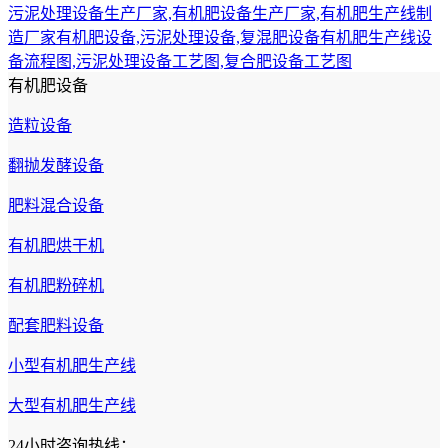
污泥处理设备生产厂家,有机肥设备生产厂家,有机肥生产线制
造厂家
有机肥设备,污泥处理设备,复混肥设备
有机肥生产线设
备流程图,污泥处理设备工艺图,复合肥设备工艺图
有机肥设备
造粒设备
翻抛发酵设备
肥料混合设备
有机肥烘干机
有机肥粉碎机
配套肥料设备
小型有机肥生产线
大型有机肥生产线
24小时咨询热线：