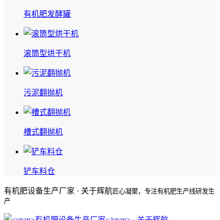
有机肥发酵罐
滚筒型烘干机
污泥翻抛机
槽式翻抛机
铲车料仓
有机肥设备生产厂家
· 关于辉航
匠心凝聚，专注有机肥生产线研发生
产