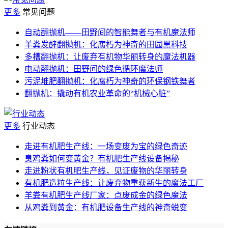
更多
常见问题
自动翻抛机——田野间的智能舞者与有机魔法师
羊粪发酵翻抛机：化腐朽为神奇的田园黑科技
多槽翻抛机：让废弃有机物华丽转身的魔法机器
电动翻抛机：田野间的绿色循环魔法师
污泥堆肥翻抛机：化腐朽为神奇的环保钢铁舞者
翻抛机：撬动有机农业革命的“机械心脏”
更多
行业动态
走进有机肥生产线：一场变废为宝的绿色奇迹
臭鸡粪如何变黄金？有机肥生产线设备揭秘
走进粉状有机肥生产线，见证废物的华丽转身
有机肥造粒生产线：让废弃物重获新生的魔法工厂
羊粪有机肥生产线厂家：点废成金的绿色魔法
从鸡粪到黄金：有机肥设备生产线的神奇蜕变