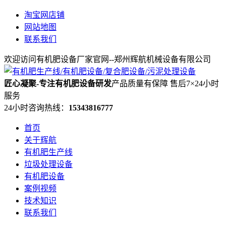
淘宝网店铺
网站地图
联系我们
欢迎访问有机肥设备厂家官网--郑州辉航机械设备有限公司
匠心凝聚-专注有机肥设备研发
产品质量有保障 售后7×24小时
服务
24小时咨询热线：
15343816777
首页
关于辉航
有机肥生产线
垃圾处理设备
有机肥设备
案例视频
技术知识
联系我们