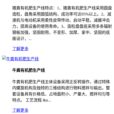
猪粪有机肥生产线特点：1、猪粪有机肥生产线采用圆盘
造粒，盘角采用圆弧结构，成功率可达95%以上。2、减
速机与电动机采用柔性皮带传动，启动平稳，减缓冲击
力，提高设备的使用寿命。3、造粒盘盘底采用多条辐射
钢板加强，坚固耐用，不变形、加厚、家中、坚固的底
座设计，...
了解更多
牛粪有机肥生产线
牛粪有机肥生产线主体设备采用正反转操作，通过特殊
内螺旋机构及独特的三维结构进行物料搅拌与输出，整
套设备具有价格低、占地面积小、产量大、搅拌均匀等
特点。 工艺流程 &n...
了解更多