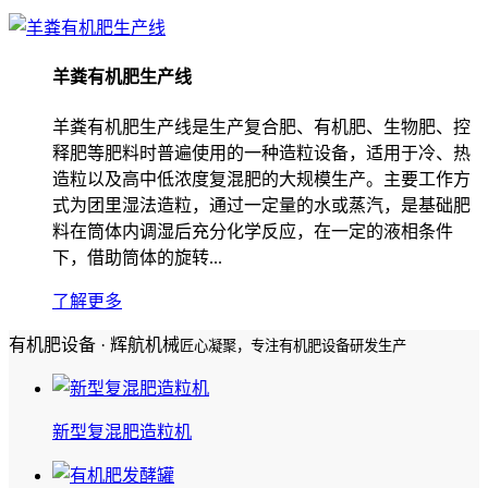
羊粪有机肥生产线
羊粪有机肥生产线是生产复合肥、有机肥、生物肥、控
释肥等肥料时普遍使用的一种造粒设备，适用于冷、热
造粒以及高中低浓度复混肥的大规模生产。主要工作方
式为团里湿法造粒，通过一定量的水或蒸汽，是基础肥
料在筒体内调湿后充分化学反应，在一定的液相条件
下，借助筒体的旋转...
了解更多
有机肥设备
· 辉航机械
匠心凝聚，专注有机肥设备研发生产
新型复混肥造粒机