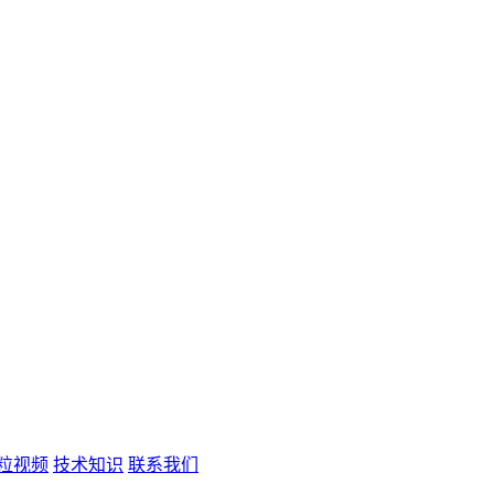
粒视频
技术知识
联系我们