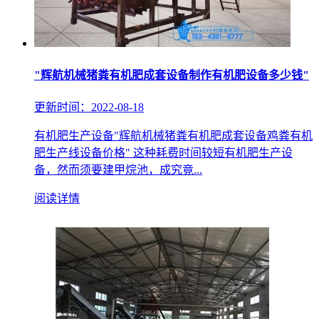
"辉航机械猪粪有机肥成套设备制作有机肥设备多少钱"
更新时间：2022-08-18
有机肥生产设备"辉航机械猪粪有机肥成套设备鸡粪有机
肥生产线设备价格" 这种耗费时间较短有机肥生产设
备，然而须要建甲烷池，成究竟...
阅读详情