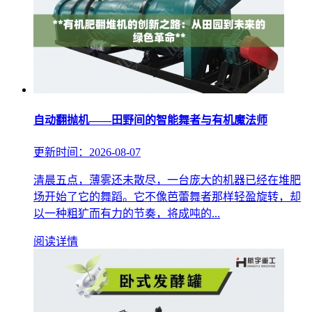
自动翻抛机——田野间的智能舞者与有机魔法师
更新时间：2026-08-07
清晨五点，薄雾还未散尽，一台庞大的机器已经在堆肥
场开始了它的舞蹈。它不像芭蕾舞者那样轻盈旋转，却
以一种粗犷而有力的节奏，将成吨的...
阅读详情