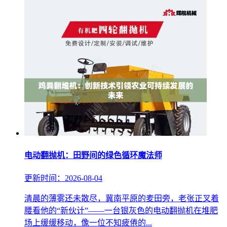
电动翻抛机：田野间的绿色循环魔法师
更新时间：2026-08-04
清晨的薄雾还未散尽，冀南平原的麦田旁，老张正叉着
腰看他的“新伙计”——一台银灰色的电动翻抛机在堆肥
场上缓缓移动，像一位不知疲倦的...