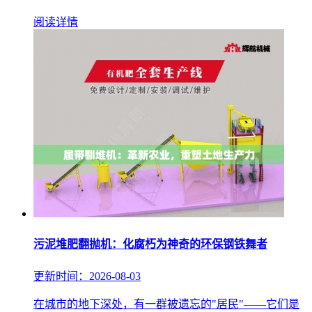
阅读详情
污泥堆肥翻抛机：化腐朽为神奇的环保钢铁舞者
更新时间：2026-08-03
在城市的地下深处，有一群被遗忘的"居民"——它们是