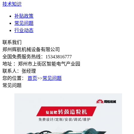
技术知识
补贴政策
常见问题
行业动态
联系我们
郑州辉航机械设备有限公司
全国免费服务热线：15343816777
地址 ：郑州市上街区智能电气产业园
联系人：张经理
您的位置：
首页
>>
常见问题
常见问题