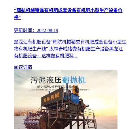
"辉航机械猪粪有机肥成套设备有机肥小型生产设备价
格"
更新时间：2022-08-19
黑龙江有机肥设备"辉航机械猪粪有机肥成套设备小型生
物有机肥生产线" 太神奇啦猪粪有机肥生产设备黑龙江
有机肥设备！这样做有机肥料...
阅读详情